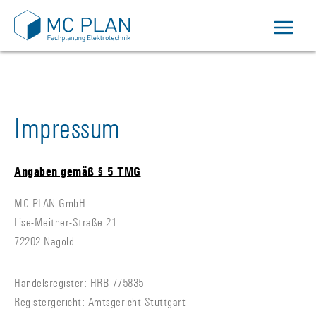
Zum
Main
Inhalt
Menu
springen
Menü ums
Impressum
Angaben gemäß § 5 TMG
MC PLAN GmbH
Lise-Meitner-Straße 21
72202 Nagold
Handelsregister: HRB 775835
Registergericht: Amtsgericht Stuttgart