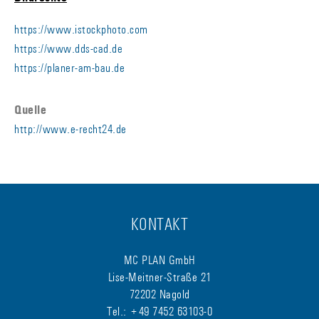
https://www.istockphoto.com
https://www.dds-cad.de
https://planer-am-bau.de
Quelle
http://www.e-recht24.de
KONTAKT
MC PLAN GmbH
Lise-Meitner-Straße 21
72202 Nagold
Tel.: +49 7452 63103-0