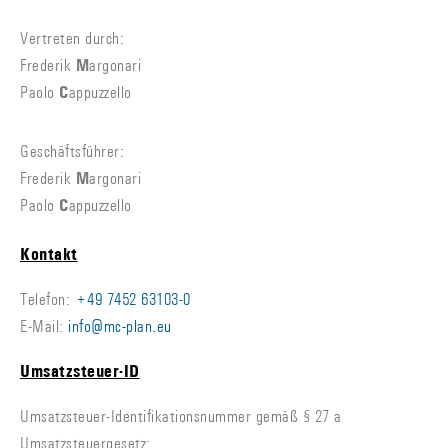
Vertreten durch:
Frederik
M
argonari
Paolo
C
appuzzello
Geschäftsführer:
Frederik
M
argonari
Paolo
C
appuzzello
Kontakt
Telefon:
+49 7452 63103-0
E-Mail:
info@mc-plan.eu
Umsatzsteuer-ID
Umsatzsteuer-Identifikationsnummer gemäß § 27 a
Umsatzsteuergesetz: