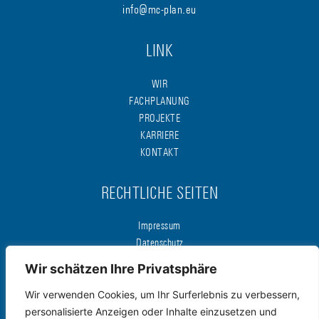
info@mc-plan.eu
LINK
WIR
FACHPLANUNG
PROJEKTE
KARRIERE
KONTAKT
RECHTLICHE SEITEN
Impressum
Datenschutz
Wir schätzen Ihre Privatsphäre
Diese Website ist durch reCAPTCHA
geschützt und es gelten
Wir verwenden Cookies, um Ihr Surferlebnis zu verbessern,
die
Datenschutzbestimmungen
und
personalisierte Anzeigen oder Inhalte einzusetzen und
Nutzungsbedingungen
von Google.